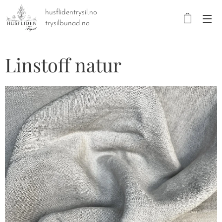
husflidentrysil.no
trysilbunad.no
Linstoff natur